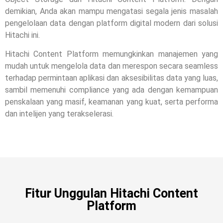
demikian, Anda akan mampu mengatasi segala jenis masalah
pengelolaan data dengan platform digital modern dari solusi
Hitachi ini.
Hitachi Content Platform memungkinkan manajemen yang
mudah untuk mengelola data dan merespon secara seamless
terhadap permintaan aplikasi dan aksesibilitas data yang luas,
sambil memenuhi compliance yang ada dengan kemampuan
penskalaan yang masif, keamanan yang kuat, serta performa
dan intelijen yang terakselerasi.
Fitur Unggulan Hitachi Content
Platform