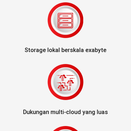
Storage lokal berskala exabyte
Dukungan multi-cloud yang luas